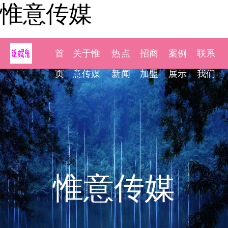
惟意传媒
首
关于惟
热点
招商
案例
联系
页
意传媒
新闻
加盟
展示
我们
惟意传媒