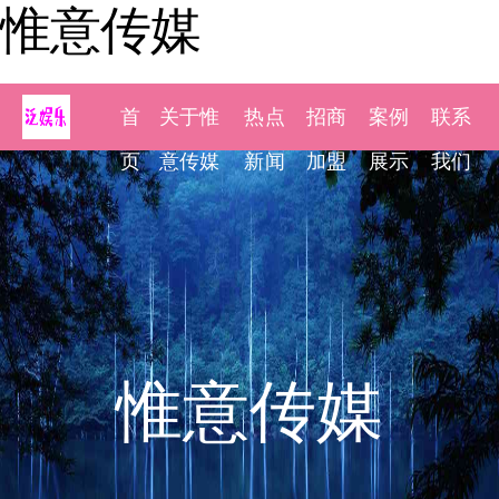
惟意传媒
首
关于惟
热点
招商
案例
联系
页
意传媒
新闻
加盟
展示
我们
惟意传媒